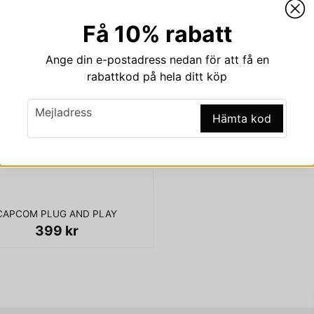
Få 10% rabatt
Ange din e-postadress nedan för att få en
rabattkod på hela ditt köp
email
Mejladress
Hämta kod
CAPCOM PLUG AND PLAY
399 kr