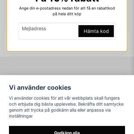
Ange din e-postadress nedan för att få en rabattkod
MAD CATZ RGB SCART SYSTEM SELECTOR NY
XBOX DVD REMOTE
på hela ditt köp
199 kr
99 kr
email
Mejladress
Hämta kod
Navigering
Mitt konto
Vi använder cookies
Köpvillkor
Logga in
Om www.ARKAD.nu
Registrera dig
Vi använder cookies för att vår webbplats skall fungera
Glömt lösenord?
och erbjuda dig bästa upplevelse. Bekräfta ditt samtycke
genom att trycka på godkänn alla eller anpassa via
Sociala medier
arkad.nu
inställningar
Facebook
© Copyright 2026
Instagram
Godkänn alla