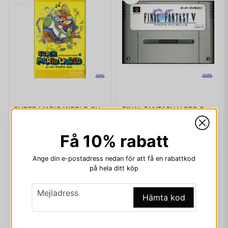
SUPER MARIO WORLD SUPER FAMICOM
FINAL FANTASY V SFC SUPER FAMICOM
599 kr
149 kr
Få 10% rabatt
Ange din e-postadress nedan för att få en rabattkod
på hela ditt köp
email
Mejladress
Hämta kod