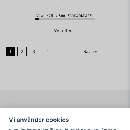
Visar 1-25 av 369 i FAMICOM SPEL
Visa fler ...
...
1
2
3
15
Nästa »
Navigering
Mitt konto
Vi använder cookies
Köpvillkor
Logga in
Om www.ARKAD.nu
Registrera dig
Vi använder cookies för att vår webbplats skall fungera