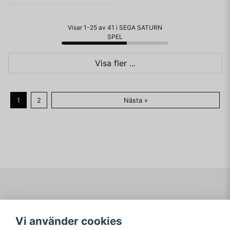
Visar 1-25 av 41 i SEGA SATURN
SPEL
Visa fler ...
1
2
Nästa »
Navigering
Mitt konto
Vi använder cookies
Köpvillkor
Logga in