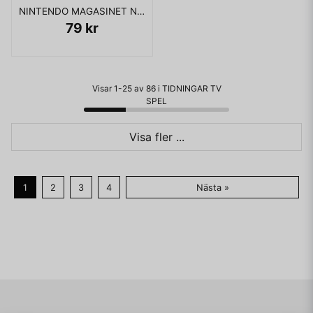
NINTENDO MAGASINET NR 2 1991 MED POWERPLAYER
79 kr
Visar 1-25 av 86 i TIDNINGAR TV
SPEL
Visa fler ...
1
2
3
4
Nästa »