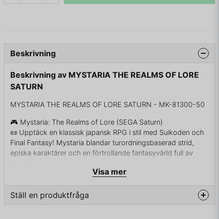
Beskrivning
Beskrivning av MYSTARIA THE REALMS OF LORE
SATURN
MYSTARIA THE REALMS OF LORE SATURN - MK-81300-50
🎮 Mystaria: The Realms of Lore (SEGA Saturn)
📜 Upptäck en klassisk japansk RPG i stil med Suikoden och
Final Fantasy! Mystaria blandar turordningsbaserad strid,
episka karaktärer och en förtrollande fantasyvärld full av
hemligheter.
Visa mer
🐉 Lär känna sju spelbara hjältar, var och en med egna
bakgrundsberättelser och especialförmågor. Välj och
kombinera i vilken ordning de får agera i strid, för att skapa
Ställ en produktfråga
strategiska kedjor och kraftfulla comboangrepp.
Plattform: SEGA Saturn
question