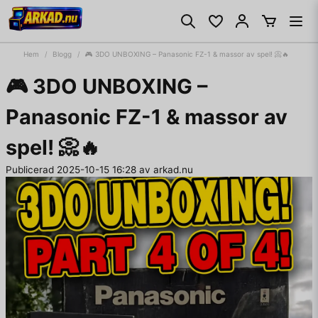
Hem
Blogg
🎮 3DO UNBOXING – Panasonic FZ-1 & massor av spel! 📀🔥
🎮 3DO UNBOXING –
Panasonic FZ-1 & massor av
spel! 📀🔥
Publicerad 2025-10-15 16:28 av arkad.nu