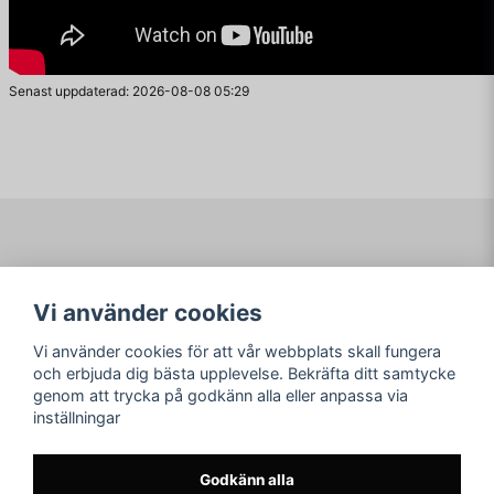
Senast uppdaterad: 2026-08-08 05:29
Navigering
Mitt konto
Vi använder cookies
Köpvillkor
Logga in
Om www.ARKAD.nu
Registrera dig
Vi använder cookies för att vår webbplats skall fungera
Glömt lösenord?
och erbjuda dig bästa upplevelse. Bekräfta ditt samtycke
genom att trycka på godkänn alla eller anpassa via
Sociala medier
arkad.nu
inställningar
Facebook
© Copyright 2026
Instagram
Godkänn alla
Youtube