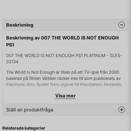
Beskrivning
Beskrivning av 007 THE WORLD IS NOT ENOUGH
PS1
007 THE WORLD IS NOT ENOUGH PS1 PLATINUM - SLES-
03134
The World Is Not Enough är titeln på ett TV-spel från 2000
baserad på filmen Världen räcker inte till som publicerats av
Electronic Arts. Spelet finns utgivet till Playstation, Nintendo
64 och Game Boy Color. Nintendo 64-versionen utvecklades
Visa mer
av Eurocom och Playstation-versionen av Black Ops.
Eurocom kom även att utveckla 007: Nightfire och 2010 års
nyversion av Goldeneye 007. Spelet planerades även att
Ställ en produktfråga
släppas till PC och Playstation 2 men lades sen ner.
question
Fråga oss något om denna produkten...
Versionen till Nintendo 64 stöder tillbehöret Rumble Pak och
Relaterade kategorier