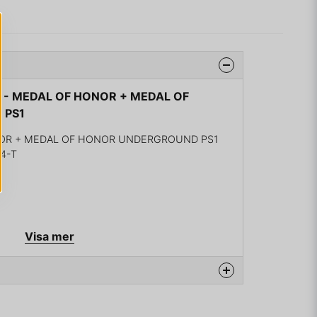
ES - MEDAL OF HONOR + MEDAL OF
 PS1
NOR + MEDAL OF HONOR UNDERGROUND PS1
24-T
Visa mer
na produkten...