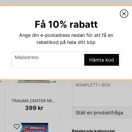
Få 10% rabatt
Beskrivning
Ange din e-postadress nedan för att få en
Beskrivning av 2 GAM
rabattkod på hela ditt köp
HONOR UNDERGROUND
email
Mejladress
2 GAMES - MEDAL OF HO
Hämta kod
- SLES-02470-T SLES-031
KOMPLETT I BOX
TRAUMA CENTER NEW BLOOD WII
399 kr
Ställ en produktfråga
question
Fråga oss något om den
Relaterade kategorier