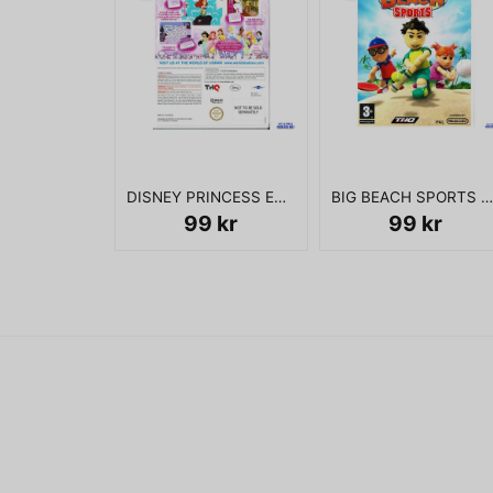
DISNEY PRINCESS ENCHANTING STORYBOOKS WII
BIG BEACH SPORTS WII
99 kr
99 kr