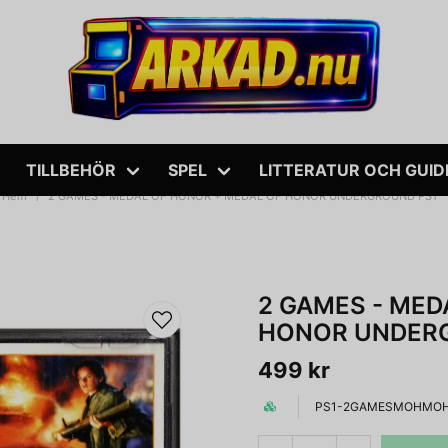
TILLBEHÖR
SPEL
LITTERATUR OCH GUID
Hem
2 GAMES - MEDAL OF HONOR + MEDAL OF HONOR UNDERGROUND PS1
2 GAMES - MED
HONOR UNDER
499 kr
PS1-2GAMESMOHMOH