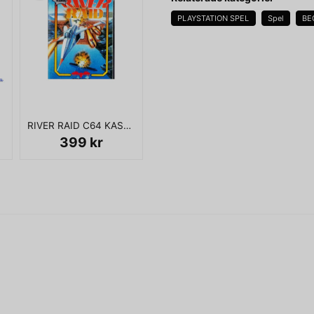
PLAYSTATION SPEL
Spel
BE
name
Namn
RIVER RAID C64 KASSETT
Ja, ni får publicera 
399 kr