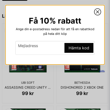
30 topptjurar
Dussintals spelkort att samla för att låsa upp ryttare, tjurar
name
och utrustning
Namn
Liknande produkter
Få 10% rabatt
Riktiga PBR-kommentatorer och tjurfäktare
PBR:s enda officiellt licensierade spel
Ange din e-postadress nedan för att få en rabattkod
email
Mejladress
på hela ditt köp
I BOX UTAN MANUAL
email
Mejladress
Hämta kod
Ja, ni får publicera min fråga
UBI SOFT
BETHESDA
ASSASSINS CREED UNITY XBOX ONE
DISHONORED 2 XBOX ONE
99 kr
99 kr
Skicka fråga