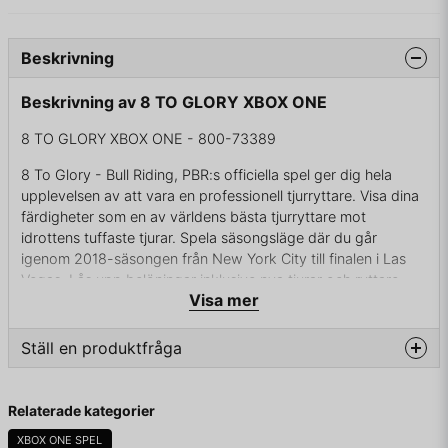
Beskrivning
Beskrivning av 8 TO GLORY XBOX ONE
8 TO GLORY XBOX ONE - 800-73389
8 To Glory - Bull Riding, PBR:s officiella spel ger dig hela
upplevelsen av att vara en professionell tjurryttare. Visa dina
färdigheter som en av världens bästa tjurryttare mot
idrottens tuffaste tjurar. Spela säsongsläge där du går
igenom 2018-säsongen från New York City till finalen i Las
Vegas. Lås upp belöningar inklusive nya tjurar och ryttare
Visa mer
som du kan utmana när som helst och samla poäng på din
väg till mästerskapet. Utmana en vän lokalt, där en spelare är
ryttaren och den andra kontrollerar en berömd PBR-tjur.
Ställ en produktfråga
Flera spellägen inklusive enspelarsäsongskampanjen,
question
arkadläget och lokal multiplayer Last Cowboy Standing-
Fråga oss något om denna produkten...
Relaterade kategorier
läget.
40 toppryttare
XBOX ONE SPEL