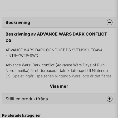
Beskrivning
Beskrivning av ADVANCE WARS DARK CONFLICT
DS
ADVANCE WARS DARK CONFLICT DS SVENSK UTGÅVA
- NTR-YW2P-SWD
Advance Wars: Dark conflict (Advance Wars Days of Ruin i
Nordamerika) är ett turbaserat taktikdatorspel till Nintendo
DS. Spelet ingår i spelserien Nintendo Wars, och är det fjärde
i underserien Advance Wars. Spelet släpptes i Nordamerika
Visa mer
den 21 januari 2008, i Europa den 25 januari och i Australien
den 21 februari.
Ställ en produktfråga
Spelet planerades att släppas i Japan under namnet
Famicom Wars DS: Ushinawareta Hikar. Släppet i Japan
question
Fråga oss något om denna produkten...
uteblev efter flera uppskjutningar, men en nedladdningsbar
Relaterade kategorier