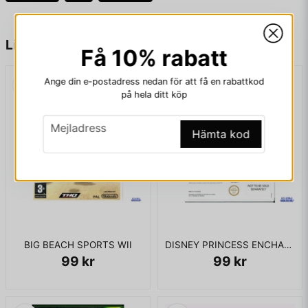
name
Namn
Liknande produkter
Få 10% rabatt
Ange din e-postadress nedan för att få en rabattkod
email
Mejladress
på hela ditt köp
email
Mejladress
Hämta kod
Ja, ni får publicera min fråga
BIG BEACH SPORTS WII
DISNEY PRINCESS ENCHANTING STORYBOOKS WII
99 kr
99 kr
Skicka fråga