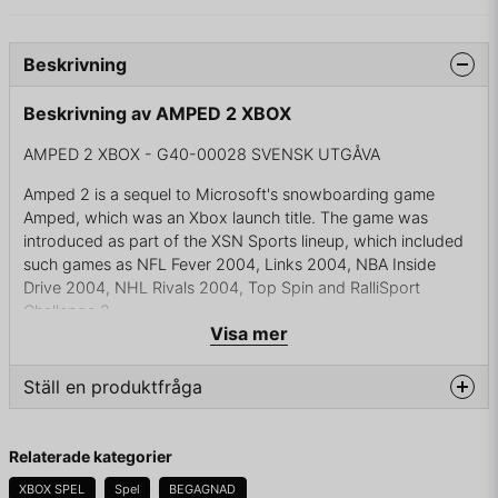
Beskrivning
Beskrivning av AMPED 2 XBOX
AMPED 2 XBOX - G40-00028 SVENSK UTGÅVA
Amped 2 is a sequel to Microsoft's snowboarding game
Amped, which was an Xbox launch title. The game was
introduced as part of the XSN Sports lineup, which included
such games as NFL Fever 2004, Links 2004, NBA Inside
Drive 2004, NHL Rivals 2004, Top Spin and RalliSport
Challenge 2.
Visa mer
Ställ en produktfråga
KOMPLETT I BOX
question
Fråga oss något om denna produkten...
Relaterade kategorier
XBOX SPEL
Spel
BEGAGNAD