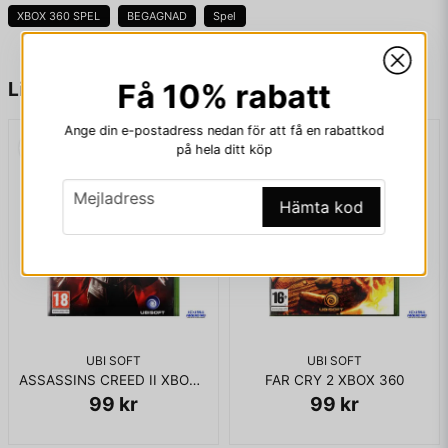
väderförhållanden 🌦️ Sjökamp och navigering på havet ⚓
XBOX 360 SPEL
BEGAGNAD
Spel
Jakt och överlevnad i vildmarken 🏹 Multiplayer-läge med
olika spellägen 🤝 Historiskt inspirerade uppdrag och
karaktärer 📜
name
Namn
Liknande produkter
Få 10% rabatt
👉 Ett måste för fans av historiska äventyr och actionfyllda
spel!
Ange din e-postadress nedan för att få en rabattkod
KOMPLETT I BOX
på hela ditt köp
email
Mejladress
email
Mejladress
Hämta kod
Ja, ni får publicera min fråga
UBI SOFT
UBI SOFT
ASSASSINS CREED II XBOX 360
FAR CRY 2 XBOX 360
99 kr
99 kr
Skicka fråga