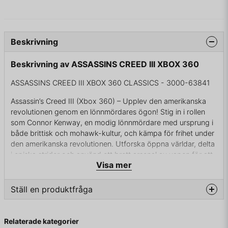
Beskrivning
Beskrivning av ASSASSINS CREED III XBOX 360
ASSASSINS CREED III XBOX 360 CLASSICS - 3000-63841
Assassin’s Creed III (Xbox 360) – Upplev den amerikanska
revolutionen genom en lönnmördares ögon! Stig in i rollen
som Connor Kenway, en modig lönnmördare med ursprung i
både brittisk och mohawk-kultur, och kämpa för frihet under
den amerikanska revolutionen. Utforska öppna världar, delta
i episka strider och använd ett brett arsenal av vapen för att
Visa mer
forma historiens gång.
🎮 Plattform: Xbox 360
📅 Släppdatum: 31 oktober 2012 (Europa)
Ställ en produktfråga
🧠 Genre: Action / Äventyr / Öppen värld
👥 Antal spelare: 1 (kampanj), upp till 8 online
question
Fråga oss något om denna produkten...
📦 Funktioner: Öppen värld med dynamiska
Relaterade kategorier