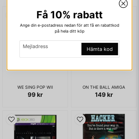
Få 10% rabatt
email
Mejladress
ENDAST KASSETT
Ange din e-postadress nedan för att få en rabattkod
på hela ditt köp
email
Mejladress
Ja, ni får publicera min fråga
Hämta kod
WE SING POP WII
ON THE BALL AMIGA
99 kr
149 kr
Skicka fråga