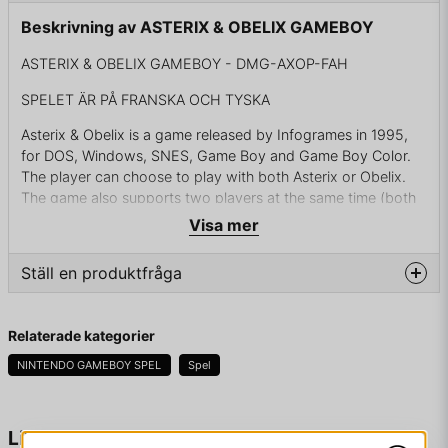
Beskrivning av ASTERIX & OBELIX GAMEBOY
ASTERIX & OBELIX GAMEBOY - DMG-AXOP-FAH
SPELET ÄR PÅ FRANSKA OCH TYSKA
Asterix & Obelix is a game released by Infogrames in 1995,
for DOS, Windows, SNES, Game Boy and Game Boy Color.
The player can choose to play with both Asterix or Obelix.
The game also supports two players at the same time (both
on the keyboard).
Visa mer
Asterix and Obelix is a side-scrolling action game. It starts
Ställ en produktfråga
with Asterix, for instance in the village (Getafix, Geriatrix and
Vitalstatistix can be seen) and moves on with the player
going in the forest and beating up the Romans. Later, the
question
Fråga oss något om denna produkten...
Relaterade kategorier
player gets a message from Britain and must cross the sea.
The game takes place in different countries, including
NINTENDO GAMEBOY SPEL
Spel
Britania, Helvetia, Grecia, Egyptia and Hispania. The aim is to
guide Asterix or Obelix through each level until they reach the
end. Both playable characters can jump, run and attack
name
Namn
Liknande produkter
enemies, which are mostly Romans.