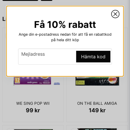
name
Namn
Liknande produkter
Få 10% rabatt
Ange din e-postadress nedan för att få en rabattkod
email
Mejladress
på hela ditt köp
email
Mejladress
Hämta kod
Ja, ni får publicera min fråga
WE SING POP WII
ON THE BALL AMIGA
99 kr
149 kr
Skicka fråga