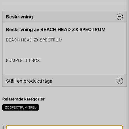
Beskrivning
Beskrivning av BEACH HEAD ZX SPECTRUM
BEACH HEAD ZX SPECTRUM
KOMPLETT I BOX
Ställ en produktfråga
question
Fråga oss något om denna produkten...
Relaterade kategorier
ZX SPECTRUM SPEL
name
Namn
Liknande produkter