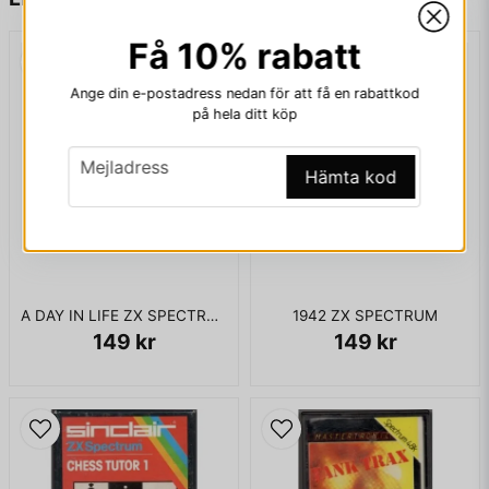
Få 10% rabatt
email
Mejladress
Ange din e-postadress nedan för att få en rabattkod
på hela ditt köp
email
Mejladress
Hämta kod
Ja, ni får publicera min fråga
A DAY IN LIFE ZX SPECTRUM
1942 ZX SPECTRUM
149 kr
149 kr
Skicka fråga