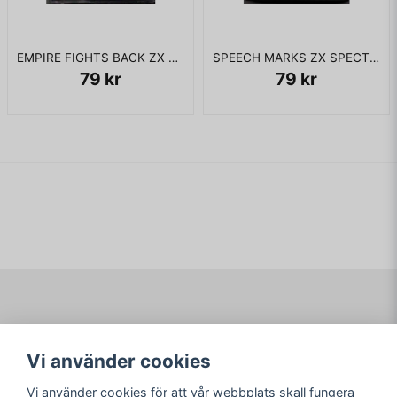
EMPIRE FIGHTS BACK ZX SPECTRUM
SPEECH MARKS ZX SPECTRUM
79 kr
79 kr
Navigering
Mitt konto
Vi använder cookies
Köpvillkor
Logga in
Om www.ARKAD.nu
Registrera dig
Vi använder cookies för att vår webbplats skall fungera