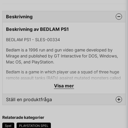
Beskrivning
Beskrivning av BEDLAM PS1
BEDLAM PS1 - SLES-00334
Bedlam is a 1996 run and gun video game developed by
Mirage and published by GT Interactive for DOS, Windows,
Mac OS, and PlayStation.
Bedlam is a game in which player use a squad of three huge
remote assault tanks (RATs) against mutated monsters called
Biomex
Visa mer
Ställ en produktfråga
KOMPLETT I BOX
question
Fråga oss något om denna produkten...
Relaterade kategorier
Spel
PLAYSTATION SPEL