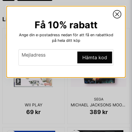
name
Namn
Liknande produkter
Få 10% rabatt
Ange din e-postadress nedan för att få en rabattkod
email
Mejladress
på hela ditt köp
email
Mejladress
Hämta kod
Ja, ni får publicera min fråga
SEGA
WII PLAY
MICHAEL JACKSONS MOONWALKER MASTERSYSTEM
69 kr
389 kr
Skicka fråga