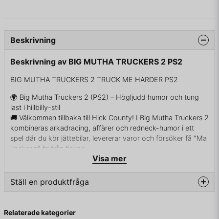
Beskrivning
Beskrivning av BIG MUTHA TRUCKERS 2 PS2
BIG MUTHA TRUCKERS 2 TRUCK ME HARDER PS2
🌍 Big Mutha Truckers 2 (PS2) – Högljudd humor och tung
last i hillbilly-stil
🚚 Välkommen tillbaka till Hick County! I Big Mutha Truckers 2
kombineras arkadracing, affärer och redneck-humor i ett
spel där du kör jättebilar, levererar varor och försöker få "Ma
Jackson" fri från finkan.
Visa mer
💰 Välj mellan de galna trucker-syskonen, kör genom öken,
skogar och stad, undvik polisen och gör dealer med skumma
figurer. Med fritt upplägg, tokiga karaktärer och humor som
Ställ en produktfråga
inte ber om ursäkt, är detta ett kultspel med diesel i blodet.
🎮 Plattform: PlayStation 2
question
Fråga oss något om denna produkten...
📅 Släppdatum: Europa: augusti 2005
Relaterade kategorier