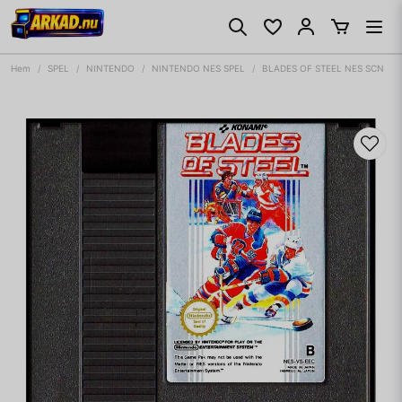
Hem
SPEL
NINTENDO
NINTENDO NES SPEL
BLADES OF STEEL NES SCN