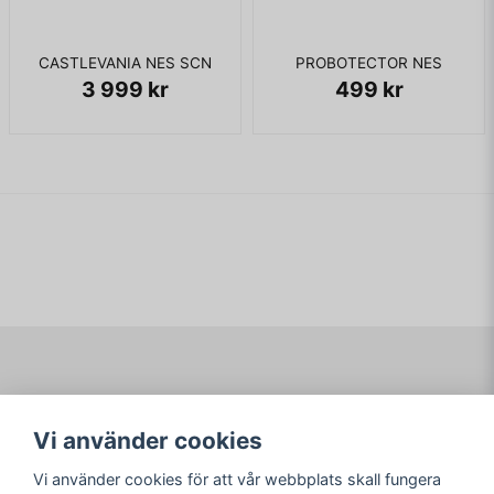
CASTLEVANIA NES SCN
PROBOTECTOR NES
3 999 kr
499 kr
Navigering
Mitt konto
Vi använder cookies
Köpvillkor
Logga in
Om www.ARKAD.nu
Registrera dig
Vi använder cookies för att vår webbplats skall fungera
Glömt lösenord?