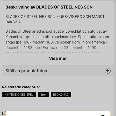
Beskrivning av BLADES OF STEEL NES SCN
BLADES OF STEEL NES SCN - NES-VS-EEC SCN MÄRKT
BAKSIDA
Blades of Steel är ett ishockeyspel utvecklat och utgivet av
Konami, släppt till flera olika spelmaskiner. Spelet utkom som
arkadspel 1987 medan NES-versionen kom i Nordamerika i
december 1988 och i Europa den 23 november 1990. I
spelet finns åtta lag att välja mellan men det finns ingen
Visa mer
spelmässig skillnad mellan lagen förutom färgen på
speldräkten.
Ställ en produktfråga
Blades of Steel är ett fartfyllt ishockeyspel som inte har så
värst mycket gemensamt med riktiga ishockeyregler.
question
Straffslagen i spelet skjuts på samma vis som i bandy och
Fråga oss något om denna produkten...
Relaterade kategorier
det blir ofta slagsmål i spelet där den som förlorar slagsmålet
är den som hamnar i utvisningsbåset. Spelet har inte heller de
NINTENDO NES SPEL
Spel
BEGAGNAD
flesta mer avancerade ishockeyregler som till exempel
Offsideregeln.
name
Namn
Liknande produkter
En av de utmärkande sakerna i Blades of Steel är