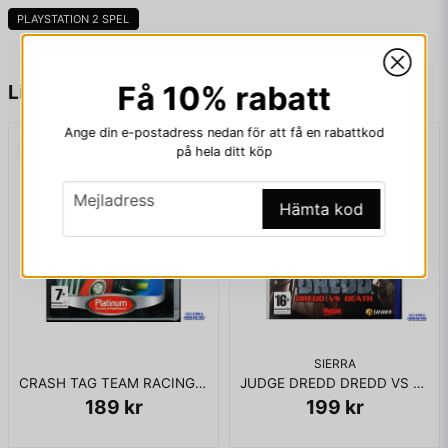
PLAYSTATION 2 SPEL
name
Namn
Få 10% rabatt
Liknande produkter
Ange din e-postadress nedan för att få en rabattkod
på hela ditt köp
email
Mejladress
email
Mejladress
Hämta kod
Ja, ni får publicera min fråga
SIERRA
CRASH TAG TEAM RACING PS2
JUDGE DREDD DREDD VS DEATH PS2
189 kr
199 kr
Skicka fråga