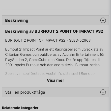
Beskrivning
Beskrivning av BURNOUT 2 POINT OF IMPACT PS2
BURNOUT 2 POINT OF IMPACT PS2 - SLES-52968
Burnout 2: Impact Point är ett Racingspel som utvecklats av
Criterion Games och publiceras av Acclaim Entertainment för
PlayStation 2, GameCube och Xbox. Det är uppföljaren till
2001-spelet Burnout och den andra titeln i Burnout-serien.
Spelet var spelföretaget Acclaim´s sista spel i Burnout-
serien, eftersom Acclaim gick i konkurs 2004; Resten av
Visa mer
serien skulle publiceras av Electronic Arts.
Ställ en produktfråga
KOMPLETT I BOX
question
Fråga oss något om denna produkten...
Relaterade kategorier