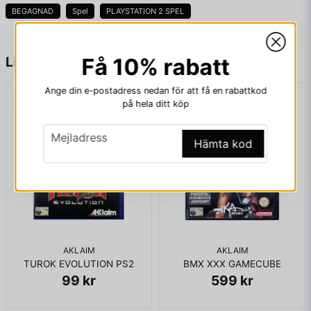
BEGAGNAD
Spel
PLAYSTATION 2 SPEL
name
Namn
Liknande produkter
Få 10% rabatt
Ange din e-postadress nedan för att få en rabattkod
på hela ditt köp
email
Mejladress
email
Mejladress
Hämta kod
Ja, ni får publicera min fråga
AKLAIM
AKLAIM
TUROK EVOLUTION PS2
BMX XXX GAMECUBE
99 kr
599 kr
Skicka fråga