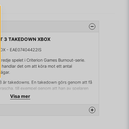
OUT 3 TAKEDOWN XBOX
X - EAE07404422IS
redje spelet i Criterion Games Burnout-serie.
handlar det om att köra mot ett antal
vägar.
 3 är takedowns. En takedown görs genom att få
rascha, till exempel genom att han av spelaren
afik.
Visa mer
 takedown får han sin turbomätare förlängd och
raschar förloras en förlängning av turbomätaren.
turbomätaren sin maximala längd och kan inte
na produkten...