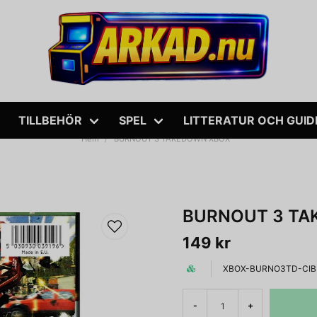
TILLBEHÖR
SPEL
LITTERATUR OCH GUID
Hem
BURNOUT 3 TAKEDOWN XBOX
BURNOUT 3 TA
149 kr
XBOX-BURNO3TD-CIB
-
+