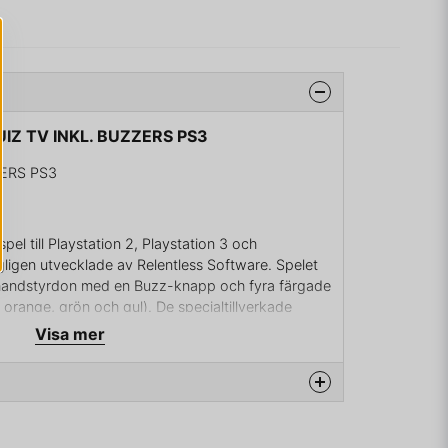
UIZ TV INKL. BUZZERS PS3
ZERS PS3
pel till Playstation 2, Playstation 3 och
gligen utvecklade av Relentless Software. Spelet
 handstyrdon med en Buzz-knapp och fyra färgade
 orange, grön och gul). De specialtillverkade
er, antingen anslutna via USB-porten eller som
Visa mer
onerna tillverkas av Namtai och Logitech. 2007
e it? till Xbox 360 för att konkurrera ut Sony. Det
som Buzz!.
na produkten...