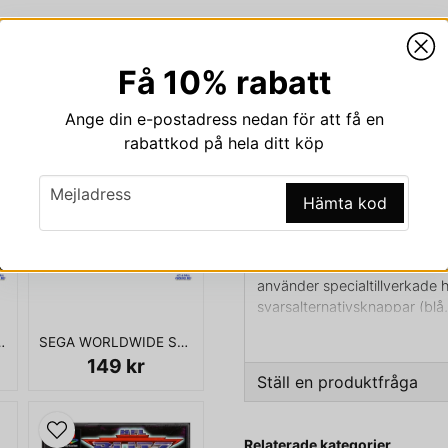
Få 10% rabatt
Beskrivning
Ange din e-postadress nedan för att få en
Beskrivning av BUZZ! Q
rabattkod på hela ditt köp
BUZZ! QUIZ TV INKLS BUZ
email
Mejladress
Hämta kod
Buzz! är en serie frågesportss
Playstation Portable ursprun
använder specialtillverkade
svarsalternativsknappar (blå,
styrdonen finns i två modell
ERS 4 PS1
SEGA WORLDWIDE SOCCER 2000 DREAMCAST
trådlösa enheter. Båda versi
149 kr
släppte Microsoft spelet Scen
Ställ en produktfråga
är uppbyggt på samma sätt 
question
Fråga oss något om den
Relaterade kategorier