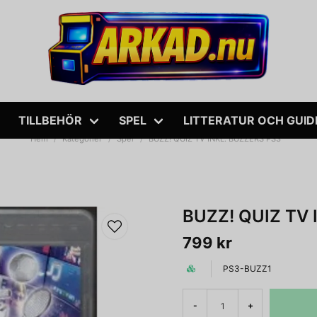
TILLBEHÖR
SPEL
LITTERATUR OCH GUID
Hem
Kategorier
Spel
BUZZ! QUIZ TV INKL. BUZZERS PS3
BUZZ! QUIZ TV 
799 kr
PS3-BUZZ1
-
+