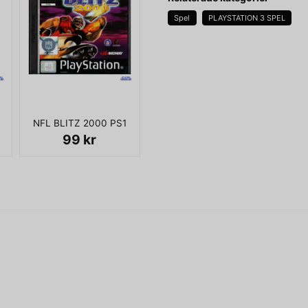
Spelen och styrdonen utges se
Spel
PLAYSTATION 3 SPEL
nedlagd.
name
Namn
Spelen är utformade som ett
som ska svara på frågorna. Ma
åtta om man har två buzz-up
poängtjuv och "the final co
NFL BLITZ 2000 PS1
Ja, ni får publicera 
rösten görs av Felix Herngre
99 kr
KOMPLETT I BOX MED 4 B