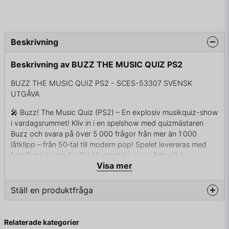
Beskrivning
Beskrivning av BUZZ THE MUSIC QUIZ PS2
BUZZ THE MUSIC QUIZ PS2 - SCES-53307 SVENSK
UTGÅVA
🎤 Buzz! The Music Quiz (PS2) – En explosiv musikquiz-show
i vardagsrummet! Kliv in i en spelshow med quizmästaren
Buzz och svara på över 5 000 frågor från mer än 1 000
låtklipp – från 50‑tal till modern pop! Spelet levereras med
fyra Buzz‑kontroller för blixtsnabba svar i åtta olika
Visa mer
quizrundor, inklusive “Fastest Finger”, “Pass the Bomb” och
“Point Stealer”. Välj mellan flera spellängder, quiz-teman och
sätt ihop egna quiz som quizmaster!
Ställ en produktfråga
🎮 Plattform: PlayStation 2
📅 Släppdatum: 21 oktober 2005 (EU)
question
Fråga oss något om denna produkten...
🧠 Genre: Party / Quiz / Musik
Relaterade kategorier