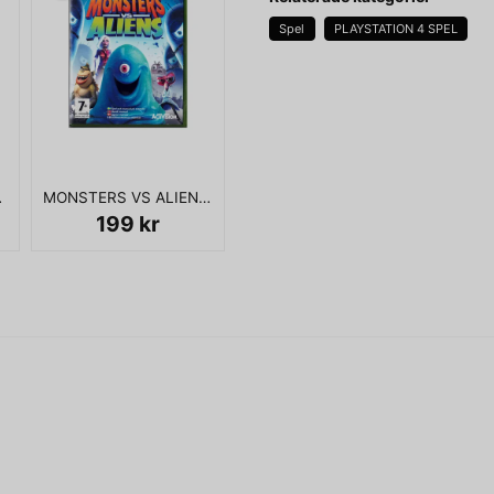
Spel
PLAYSTATION 4 SPEL
name
Namn
0 NTSC USA
MONSTERS VS ALIENS XBOX 360
Ja, ni får publicera 
199 kr