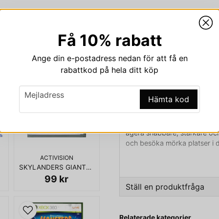
Få 10% rabatt
Beskrivning
Ange din e-postadress nedan för att få en
Beskrivning av CALL OF
rabattkod på hela ditt köp
CALL OF DUTY BLACK OPS I
email
Mejladress
Hämta kod
Call of Duty: Black Ops 3 int
möjliggjort en ny typ av Blac
denna elittrupp består av mä
agera snabbare, starkare och
och besöka mörka platser i 
ACTIVISION
SKYLANDERS GIANTS PS3
99 kr
KOMPLETT I BOX
Ställ en produktfråga
question
Fråga oss något om den
Relaterade kategorier