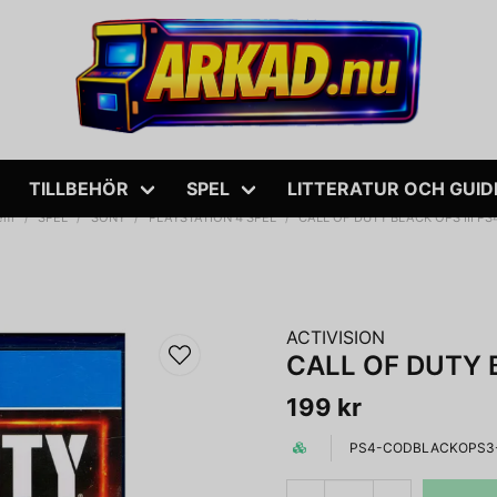
TILLBEHÖR
SPEL
LITTERATUR OCH GUID
em
SPEL
SONY
PLAYSTATION 4 SPEL
CALL OF DUTY BLACK OPS III PS
ACTIVISION
CALL OF DUTY B
199 kr
PS4-CODBLACKOPS3