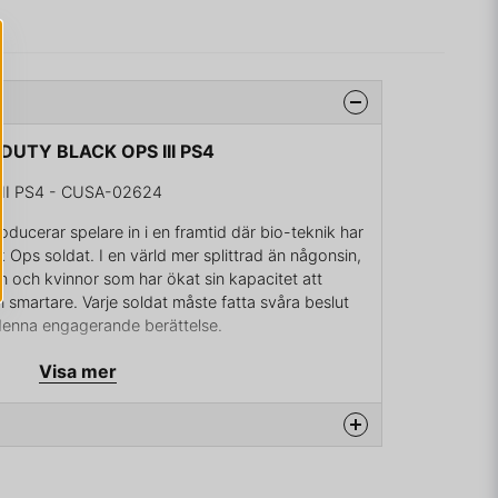
 DUTY BLACK OPS III PS4
II PS4 - CUSA-02624
roducerar spelare in i en framtid där bio-teknik har
k Ops soldat. I en värld mer splittrad än någonsin,
n och kvinnor som har ökat sin kapacitet att
 smartare. Varje soldat måste fatta svåra beslut
denna engagerande berättelse.
Visa mer
na produkten...