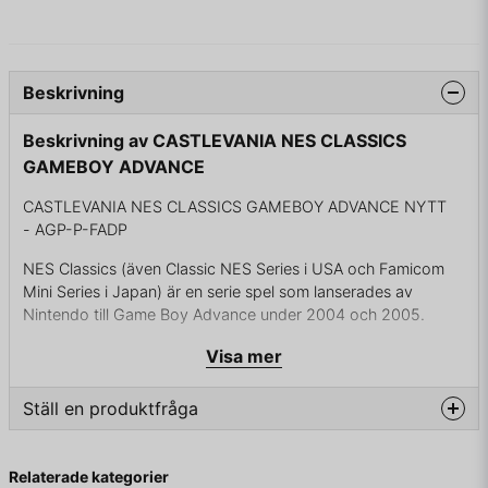
Beskrivning
Beskrivning av CASTLEVANIA NES CLASSICS
GAMEBOY ADVANCE
CASTLEVANIA NES CLASSICS GAMEBOY ADVANCE NYTT
- AGP-P-FADP
NES Classics (även Classic NES Series i USA och Famicom
Mini Series i Japan) är en serie spel som lanserades av
Nintendo till Game Boy Advance under 2004 och 2005.
Spelen är en återgivning av gamla populära spel till NES och
Visa mer
de släpptes som en hyllning till 20-årsjubileet av NES.
Ställ en produktfråga
Castlevania är det första spelet i tv-spelsserien med samma
namn skapat av Konami. Spelet släpptes först till NES (1986)
question
men släpptes senare även till Amiga, Commodore 64 och
Fråga oss något om denna produkten...
Relaterade kategorier
Game Boy Advance samt många fler konsoler. Även en