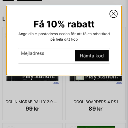
name
Namn
Liknande produkter
Få 10% rabatt
Ange din e-postadress nedan för att få en rabattkod
email
Mejladress
på hela ditt köp
email
Mejladress
Hämta kod
Ja, ni får publicera min fråga
COLIN MCRAE RALLY 2.0 PS1
COOL BOARDERS 4 PS1
99 kr
89 kr
Skicka fråga