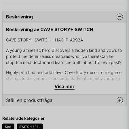
Beskrivning
Beskrivning av CAVE STORY+ SWITCH
CAVE STORY+ SWITCH - HAC-P-AB92A
A young amnesiac hero discovers a hidden land and vows to
protect the defenseless creatures who live there! Can he
stop the mad doctor and learn the truth about his own past?
Highly polished and addictive, Cave Story+ uses retro-game
stylings to deliver an all-out action/adventure extravaganza
that’s both charming and deadly!
Visa mer
Super-challenging platform/shooter action...fantastic
Ställ en produktfråga
weapons...colorful characters...deeply nuanced
storytelling...this is Cave Story+, your new favorite game!
question
Fråga oss något om denna produkten...
Relaterade kategorier
Spel
SWITCH SPEL
KOMPLETT I BOX