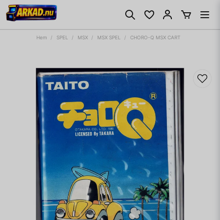
Hem
SPEL
MSX
MSX SPEL
CHORO-Q MSX CART