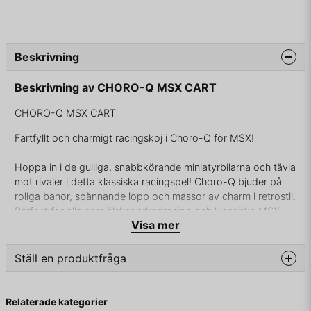
Beskrivning
Beskrivning av CHORO-Q MSX CART
CHORO-Q MSX CART
Fartfyllt och charmigt racingskoj i Choro-Q för MSX!
Hoppa in i de gulliga, snabbkörande miniatyrbilarna och tävla
mot rivaler i detta klassiska racingspel! Choro-Q bjuder på
roliga banor, spännande lopp och massor av charm i retrostil.
Perfekt för alla som älskar arkadracing och klassiska MSX-
Visa mer
spel!
Starta motorerna och tävla dig till seger i Choro-Q! 🚗💨
Ställ en produktfråga
question
Fråga oss något om denna produkten...
Relaterade kategorier
I BOX UTAN MANUAL