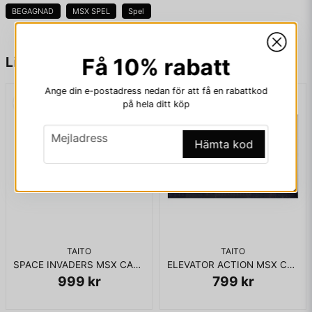
BEGAGNAD
MSX SPEL
Spel
name
Namn
Liknande produkter
Få 10% rabatt
Ange din e-postadress nedan för att få en rabattkod
på hela ditt köp
email
Mejladress
email
Mejladress
Hämta kod
Ja, ni får publicera min fråga
TAITO
TAITO
SPACE INVADERS MSX CART
ELEVATOR ACTION MSX CART
999 kr
799 kr
Skicka fråga