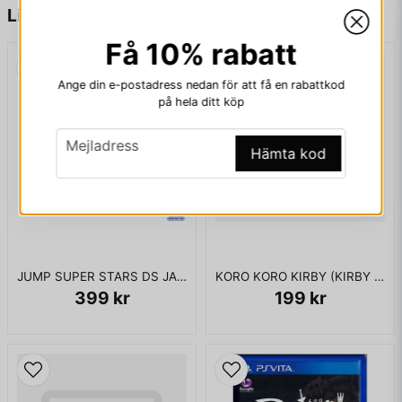
name
Namn
to travel to different time periods and change the history of
Liknande produkter
the world.
Få 10% rabatt
email
Mejladress
Ange din e-postadress nedan för att få en rabattkod
ENDAST KASSETT
på hela ditt köp
email
Mejladress
Hämta kod
Ja, ni får publicera min fråga
JUMP SUPER STARS DS JAPANSK
KORO KORO KIRBY (KIRBY TILT N TUMBLE GBC JAPANSK
399 kr
199 kr
Skicka fråga