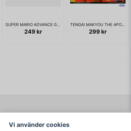
SUPER MARIO ADVANCE GBA JAPANSK
TENGAI MAKYOU THE APOCALYPSE IV SATURN JAPANSK
249 kr
299 kr
Navigering
Mitt konto
Vi använder cookies
Köpvillkor
Logga in
Om www.ARKAD.nu
Registrera dig