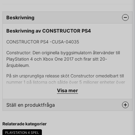
Beskrivning
Beskrivning av CONSTRUCTOR PS4
CONSTRUCTOR PS4 -CUSA-04035
Constructor: Den originella byggsimulatorn återvänder till
PlayStation 4 och Xbox One 2017 och firar sitt 20-
årsjubileum.
På sin ursprungliga release sköt Constructor omedelbart till
nummer 1 på listorna och sålde över 5 miljoner enheter över
hela världen och fick en kultstatus som lever än i dag.
Visa mer
Ta rollen som en fastighetsmagnat som måste kämpa med
Ställ en produktfråga
dina konkurrenter för att skapa en blomstrande och lönsam
stad... på vilket sätt du vill! Detta inkluderar inte bara
byggandet av hus och fabriker, utan också hanteringen av
question
Fråga oss något om denna produkten...
Relaterade kategorier
dina hyresgästers oupphörliga krav samt att hålla en massa
oönskade karaktärer under kontroll! Denna "färgglada"
PLAYSTATION 4 SPEL