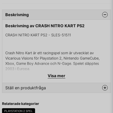
Beskrivning
Beskrivning av CRASH NITRO KART PS2
CRASH NITRO KART PS2 - SLES-51511
Crash Nitro Kart är ett racingspel som är utvecklat av
Vicarious Visions för Playstation 2, Nintendo GameCube,
Xbox, Game Boy Advance och N-Gage. Spelet släpptes
2003 i Europa.
Visa mer
Crash Nitro Kart är det sjunde spelet i Crash Bandicoot-
serien.
Ställ en produktfråga
question
KOMPLETT I BOX
Fråga oss något om denna produkten...
Relaterade kategorier
PLAYSTATION 2 SPEL