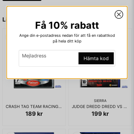
name
Namn
Liknande produkter
Få 10% rabatt
Ange din e-postadress nedan för att få en rabattkod
email
Mejladress
på hela ditt köp
email
Mejladress
Hämta kod
Ja, ni får publicera min fråga
SIERRA
CRASH TAG TEAM RACING PS2
JUDGE DREDD DREDD VS DEATH PS2
189 kr
199 kr
Skicka fråga