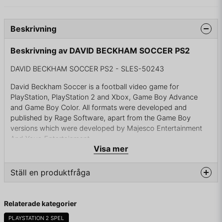
Beskrivning
Beskrivning av DAVID BECKHAM SOCCER PS2
DAVID BECKHAM SOCCER PS2 - SLES-50243
David Beckham Soccer is a football video game for
PlayStation, PlayStation 2 and Xbox, Game Boy Advance
and Game Boy Color. All formats were developed and
published by Rage Software, apart from the Game Boy
versions which were developed by Majesco Entertainment
And Yoyo Entertainment.
Visa mer
Ställ en produktfråga
KOMPLETT I BOX
question
Fråga oss något om denna produkten...
Relaterade kategorier
PLAYSTATION 2 SPEL