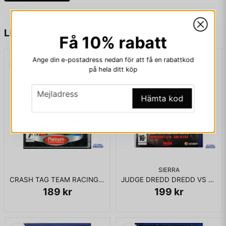
name
Namn
Liknande produkter
Få 10% rabatt
Ange din e-postadress nedan för att få en rabattkod
email
Mejladress
på hela ditt köp
email
Mejladress
Hämta kod
Ja, ni får publicera min fråga
SIERRA
CRASH TAG TEAM RACING PS2
JUDGE DREDD DREDD VS DEATH PS2
189 kr
199 kr
Skicka fråga