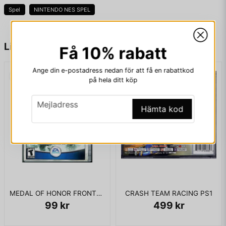
Spel
NINTENDO NES SPEL
name
Namn
Liknande produkter
Få 10% rabatt
Ange din e-postadress nedan för att få en rabattkod
email
på hela ditt köp
Mejladress
email
Mejladress
Hämta kod
Ja, ni får publicera min fråga
MEDAL OF HONOR FRONTLINE XBOX USA
CRASH TEAM RACING PS1
99 kr
499 kr
Skicka fråga