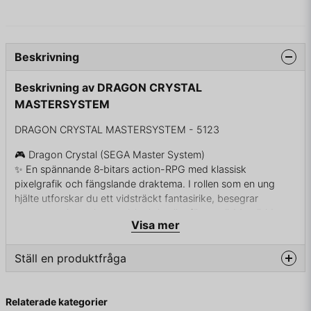
Beskrivning
Beskrivning av DRAGON CRYSTAL
MASTERSYSTEM
DRAGON CRYSTAL MASTERSYSTEM - 5123
🎮 Dragon Crystal (SEGA Master System)
✨ En spännande 8‑bitars action-RPG med klassisk
pixelgrafik och fängslande draktema. I rollen som en ung
hjälte utforskar du ett vidsträckt fantasirike, besegrar
monster och samlar magiska kristaller för att rädda världen
Visa mer
från mörka krafter.
⚔️ Spelet erbjuder: – Klassisk action-RPG-styrning med strid,
magi och uppgraderingar – Utforskning av skogar, grottor
Ställ en produktfråga
och slott fyllda med fiender – Uppdrag, vapen, rustningar
och dolda hemligheter – Växlande spelmiljöer med
question
Fråga oss något om denna produkten...
challenge‑nivåer
Relaterade kategorier