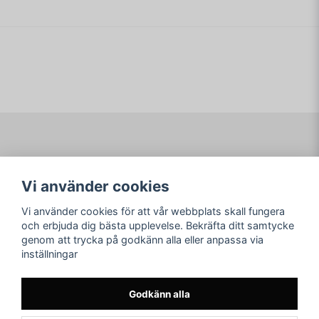
Navigering
Mitt konto
Vi använder cookies
Köpvillkor
Logga in
Om www.ARKAD.nu
Registrera dig
Vi använder cookies för att vår webbplats skall fungera
Glömt lösenord?
och erbjuda dig bästa upplevelse. Bekräfta ditt samtycke
genom att trycka på godkänn alla eller anpassa via
Sociala medier
arkad.nu
inställningar
Facebook
© Copyright 2026
Instagram
Godkänn alla
Youtube