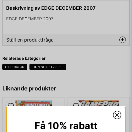
Beskrivning av EDGE DECEMBER 2007
EDGE DECEMBER 2007
Ställ en produktfråga
question
Fråga oss något om denna produkten...
Relaterade kategorier
LITTERATUR
TIDNINGAR TV SPEL
name
Namn
Liknande produkter
email
Mejladress
Få 10% rabatt