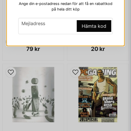
Ange din e-postadress nedan för att få en rabattkod
Ja, ni får publicera min fråga
på hela ditt köp
email
Mejladress
Hämta kod
NINTENDO MAGASINET NR 9 1991 MED POWERPLAYER
GAMEPRO NR 14 2002
79 kr
20 kr
Skicka fråga