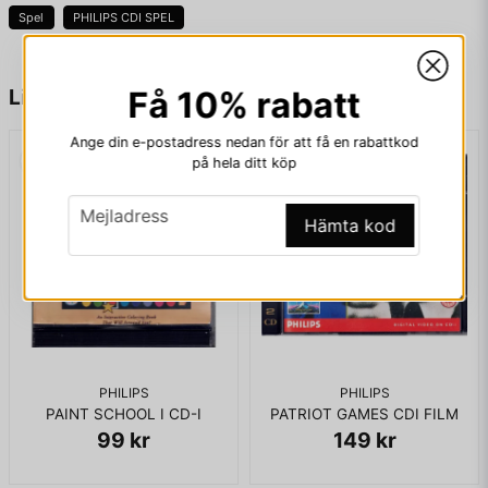
Spel
PHILIPS CDI SPEL
name
Namn
Liknande produkter
Få 10% rabatt
Ange din e-postadress nedan för att få en rabattkod
på hela ditt köp
email
Mejladress
email
Mejladress
Hämta kod
Ja, ni får publicera min fråga
PHILIPS
PHILIPS
PAINT SCHOOL I CD-I
PATRIOT GAMES CDI FILM
99 kr
149 kr
Skicka fråga