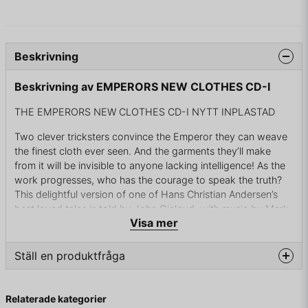
Beskrivning
Beskrivning av EMPERORS NEW CLOTHES CD-I
THE EMPERORS NEW CLOTHES CD-I NYTT INPLASTAD
Two clever tricksters convince the Emperor they can weave
the finest cloth ever seen. And the garments they’ll make
from it will be invisible to anyone lacking intelligence! As the
work progresses, who has the courage to speak the truth?
This delightful version of one of Hans Christian Andersen’s
best loved tales is told by John Gielgud, with music by Mark
Visa mer
Isham. In addition to engrossing storytelling, this interactive
experience offers a detailed parents’ guide which will help
you enrich your child’s learning experience.
Ställ en produktfråga
question
Fråga oss något om denna produkten...
Relaterade kategorier
DETTA ÄR EN NY PRODUKT