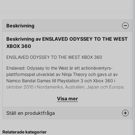
Beskrivning
Beskrivning av ENSLAVED ODYSSEY TO THE WEST
XBOX 360
ENSLAVED ODYSSEY TO THE WEST XBOX 360
Enslaved: Odyssey to the West är ett actionäventyrs-
plattformsspel utvecklat av Ninja Theory och gavs ut av
Namco Bandai Games till Playstation 3 och Xbox 360 i
oktober 2010 i Nordamerika, Australien, Japan och Europa.
Enslaved utspelar sig 150 år in i framtiden där ett globalt krig
Visa mer
härjat Jorden, förintat större delen av mänskligheten och
lämnat världen i ett tillstånd där den plågas av kvarvarande
Ställ en produktfråga
robotar från kriget, kända som "mechs". Trots att de är från
en svunnen tid följer de fortfarande sin programmering och
question
Fråga oss något om denna produkten...
strävar efter att fullständigt utrota fiender - i det här fallet
Relaterade kategorier