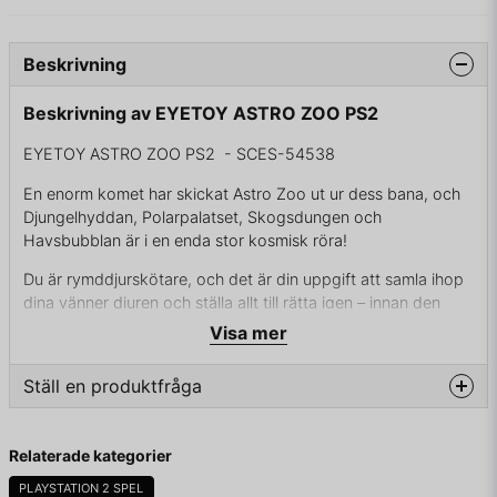
Beskrivning
Beskrivning av EYETOY ASTRO ZOO PS2
EYETOY ASTRO ZOO PS2 - SCES-54538
En enorm komet har skickat Astro Zoo ut ur dess bana, och
Djungelhyddan, Polarpalatset, Skogsdungen och
Havsbubblan är i en enda stor kosmisk röra!
Du är rymddjurskötare, och det är din uppgift att samla ihop
dina vänner djuren och ställa allt till rätta igen – innan den
stora invigningsceremonin i morgon.
Visa mer
Du får till exempel hjälpa djuren att hitta sina rymddräkter,
Ställ en produktfråga
ägna dig åt fårklippning i rymden och valla krokodilerna
tillbaka in i deras Astro-tank!
question
Fråga oss något om denna produkten...
Relaterade kategorier
PLAYSTATION 2 SPEL
KOMPLETT I BOX