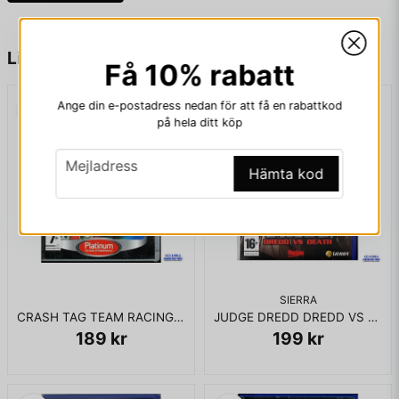
name
Namn
Liknande produkter
Få 10% rabatt
Ange din e-postadress nedan för att få en rabattkod
email
Mejladress
på hela ditt köp
email
Mejladress
Hämta kod
Ja, ni får publicera min fråga
SIERRA
CRASH TAG TEAM RACING PS2
JUDGE DREDD DREDD VS DEATH PS2
189 kr
199 kr
Skicka fråga