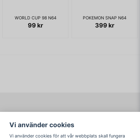
WORLD CUP 98 N64
POKEMON SNAP N64
99 kr
399 kr
Navigering
Mitt konto
Vi använder cookies
Köpvillkor
Logga in
Om www.ARKAD.nu
Registrera dig
Vi använder cookies för att vår webbplats skall fungera
Glömt lösenord?