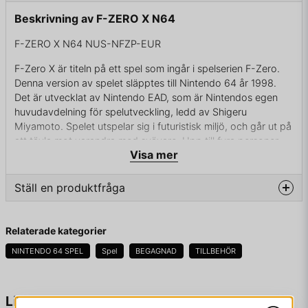
Beskrivning av F-ZERO X N64
F-ZERO X N64 NUS-NFZP-EUR
F-Zero X är titeln på ett spel som ingår i spelserien F-Zero.
Denna version av spelet släpptes till Nintendo 64 år 1998.
Det är utvecklat av Nintendo EAD, som är Nintendos egen
huvudavdelning för spelutveckling, ledd av Shigeru
Miyamoto. Spelet utspelar sig i futuristisk miljö, och går ut på
att tävla mot varandra med svävare. Upp till fyra personer
Visa mer
kan spela mot varandra, och man kan även som enskild
spelare tävla mot 30 datorstyrda motståndare.
Ställ en produktfråga
ENDAST KASSETT
question
Fråga oss något om denna produkten...
Relaterade kategorier
NINTENDO 64 SPEL
Spel
BEGAGNAD
TILLBEHÖR
name
Namn
Liknande produkter