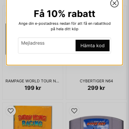
Få 10% rabatt
email
Mejladress
Ange din e-postadress nedan för att få en rabattkod
på hela ditt köp
email
Mejladress
Ja, ni får publicera min fråga
Hämta kod
RAMPAGE WORLD TOUR N64
CYBERTIGER N64
199 kr
299 kr
Skicka fråga