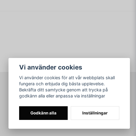
email
Mejladress
min fråga
Vi använder cookies
Vi använder cookies för att vår webbplats skall
fungera och erbjuda dig bästa upplevelse.
Skicka fråga
Bekräfta ditt samtycke genom att trycka på
arkad.nu
godkänn alla eller anpassa via inställningar
© Copyright 2026
Godkänn alla
Inställningar