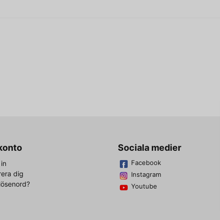
name
Namn
ENDAST KASSETT
Ja, ni får publicera 
 konto
Sociala medier
Facebook
in
rera dig
Instagram
lösenord?
Youtube