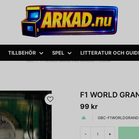
TILLBEHÖR
SPEL
LITTERATUR OCH GUID
Hem
F1 WORLD GRAND PRIX GAMEBOY COLOR
F1 WORLD GRA
99 kr
GBC-F1WORLDGRAND
-
+