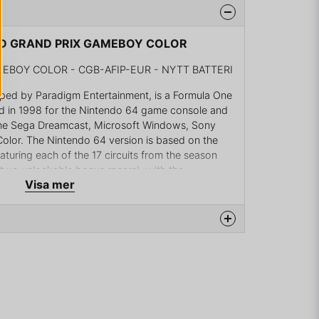
RLD GRAND PRIX GAMEBOY COLOR
EBOY COLOR - CGB-AFIP-EUR - NYTT BATTERI
oped by Paradigm Entertainment, is a Formula One
ed in 1998 for the Nintendo 64 game console and
g the Sega Dreamcast, Microsoft Windows, Sony
olor. The Nintendo 64 version is based on the
turing each of the 17 circuits from the season
s two unlockable bonus racers), with the
Visa mer
euve (licensing reason) and the MasterCard Lola
 did not take part in any races during the
o known as F1 World Grand Prix) and Game Boy
the 1998 Formula One season and the PlayStation
na produkten...
 Prix: 1999 Season) and Windows versions are
ne season. The Windows version itself is a sequel
cial Formula One Racing.