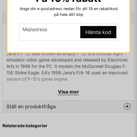
Ange din e-postadress nedan för att få en rabattkod
på hela ditt köp
Beskrivning
email
Mejladress
Beskrivning av F15 PC BIGBOX
Hämta kod
F-15 PC BIGBOX SVENSK UTGÅVA
Jane's F-15, also known as simply F-15, is a combat flight
simulator video game developed and released by Electronic
Arts in 1998 for the PC. It models the McDonnell Douglas F-
15E Strike Eagle. EA's 1999 Jane's F/A-18 used an improved
version of F-15's game engine.
The game has two campaigns: one based on the 1991 Gulf
Visa mer
War and the other focusing on a fictional conflict with Iran.
Ställ en produktfråga
The virtual cockpit was one of the first of its kind, but the
game still featured a 2D cockpit which also allowed the
player to switch between the pilot and the weapon systems
question
Fråga oss något om denna produkten...
Relaterade kategorier
officer seat in the back of the cockpit to monitor the
different multi-functional displays.