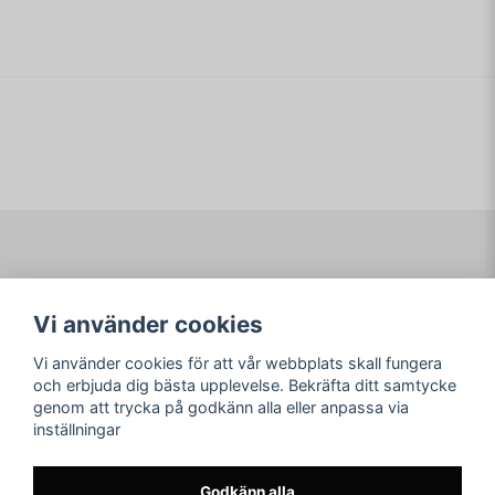
name
KOMPLETT BOX MED RISIG SLEEVE - MED
Namn
TANGENTBORDS LAYOUT OCH TJOCKA MANUALEN
email
Mejladress
Ja, ni får publicera min fråga
Navigering
Mitt konto
Vi använder cookies
Köpvillkor
Logga in
Om www.ARKAD.nu
Registrera dig
Vi använder cookies för att vår webbplats skall fungera
Glömt lösenord?
och erbjuda dig bästa upplevelse. Bekräfta ditt samtycke
genom att trycka på godkänn alla eller anpassa via
Sociala medier
arkad.nu
inställningar
Facebook
© Copyright 2026
Skicka fråga
Instagram
Godkänn alla