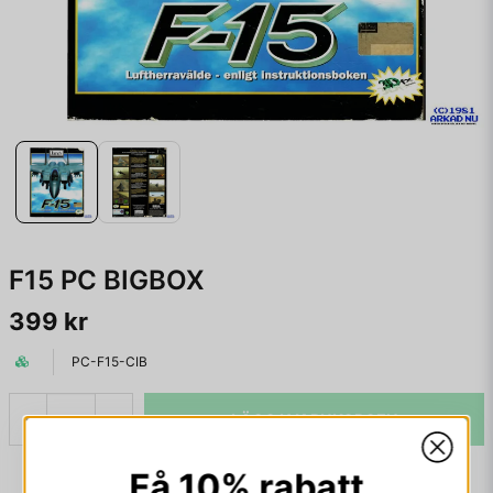
F15 PC BIGBOX
399 kr
PC-F15-CIB
LÄGG I VARUKORGEN
-
+
Få 10% rabatt