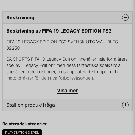
Beskrivning
Beskrivning av FIFA 19 LEGACY EDITION PS3
FIFA 19 LEGACY EDITION PS3 SVENSK UTGÅVA - BLES-
02258
EA SPORTS FIFA 19 Legacy Edition innehåller hela förra årets
spel av "Legacy Edition" med dess fantastiska spelkänsla,
spellägen och funktioner, plus uppdaterade trupper och
matchdräkter för den nya fotbollssäsongen.
Presentation: FIFA 19 Legacy Edition har en uppdaterad
Visa mer
visuell identitet och nya menyer.
Ställ en produktfråga
Spellägen (desamma som hos FIFA 18 Legacy Edition):
- Avspark
- Karriärsläge
question
Fråga oss något om denna produkten...
Relaterade kategorier
- Turneringar – Licensierade och eget utformade
- Internationell kvinnocup
PLAYSTATION 3 SPEL