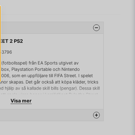
REET 2 PS2
-53796
 (fotbollsspel) från EA Sports utgivet av
Xbox, Playstation Portable och Nintendo
6, som en uppföljare till FIFA Street. I spelet
enor skapas. Det går också att köpa kläder, tricks
 hjälp av så kallade skill bills (pengar). Dessa skill
 att spela vissa banor i karriärläget Rule the Street.
Visa mer
gisiska superstjärnan Cristiano Ronaldo med en
na produkten...