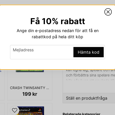
Få 10% rabatt
Beskrivning
Ange din e-postadress nedan för att få en
Beskrivning av FIFA ST
rabattkod på hela ditt köp
FIFA STREET 2 PS2 - SLES
email
Mejladress
Hämta kod
FIFA Street 2 är ett datorspel
Playstation 2, Nintendo DS, 
Gamecube. Spelet släpptes 200
kan egna lag, spelare och ar
och förbättra sina spelare med
bills går även att använda till
På omslaget visas den portu
PS2
CRASH TWINSANITY PS2
boll.
199 kr
Ställ en produktfråga
KOMPLETT I BOX
question
Fråga oss något om den
Relaterade kategorier