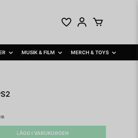
ER
MUSIK & FILM
MERCH & TOYS
PS2
CIB
LÄGG I VARUKORGEN