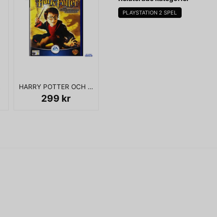
PLAYSTATION 2 SPEL
name
Namn
PS2
HARRY POTTER OCH HEMLIGHETERNAS KAMMARE PS2
Ja, ni får publicera 
299 kr