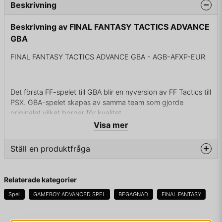
Beskrivning
Beskrivning av FINAL FANTASY TACTICS ADVANCE
GBA
FINAL FANTASY TACTICS ADVANCE GBA - AGB-AFXP-EUR
Det första FF-spelet till GBA blir en nyversion av FF Tactics till
PSX. GBA-spelet skapas av samma team som gjorde
originalet vilket borgar för kvalitet.
Visa mer
ENDAST KASSETT
Ställ en produktfråga
question
Fråga oss något om denna produkten...
Relaterade kategorier
Spel
GAMEBOY ADVANCED SPEL
BEGAGNAD
FINAL FANTASY