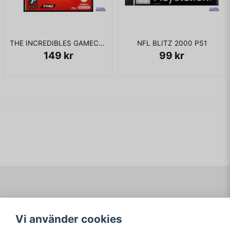
THE INCREDIBLES GAMECUBE
NFL BLITZ 2000 PS1
149 kr
99 kr
Navigering
Mitt konto
Vi använder cookies
Köpvillkor
Logga in
Om www.ARKAD.nu
Registrera dig