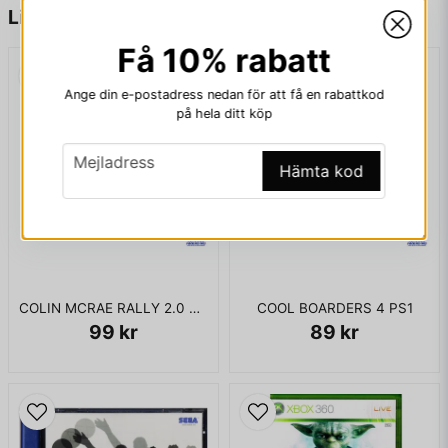
name
Namn
Liknande produkter
Få 10% rabatt
email
Mejladress
Ange din e-postadress nedan för att få en rabattkod
på hela ditt köp
email
Mejladress
Hämta kod
Ja, ni får publicera min fråga
COLIN MCRAE RALLY 2.0 PS1
COOL BOARDERS 4 PS1
99 kr
89 kr
Skicka fråga