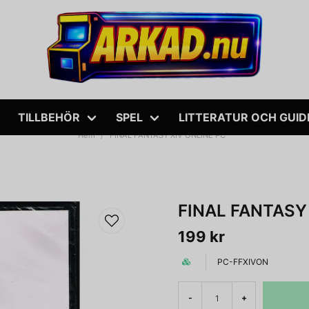
TILLBEHÖR
SPEL
LITTERATUR OCH GUID
Hem
FINAL FANTASY XIV ONLINE PC
FINAL FANTASY
199 kr
PC-FFXIVON
-
+