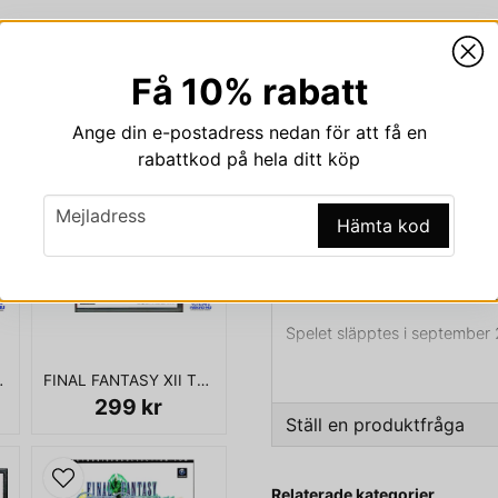
Få 10% rabatt
Beskrivning
Ange din e-postadress nedan för att få en
Beskrivning av FINAL 
rabattkod på hela ditt köp
FINAL FANTASY XIV ONLINE
email
Mejladress
Hämta kod
Final Fantasy XIV även kalla
Square Enix. Spelet är den fj
Spelet släpptes i september
Enix planera på att släppa spe
2011 var PS3-versionen fortf
S REV-A
FINAL FANTASY XII THE ZODIAC AGE SWITCH
299 kr
början på 2013.[2][Uppdateri
Ställ en produktfråga
kallas Hydaelyn, huvudsaklig
släpptes med japanskt, engels
question
Fråga oss något om den
Relaterade kategorier