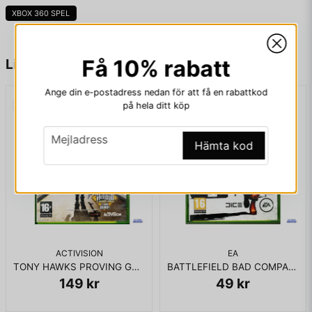
XBOX 360 SPEL
name
Namn
Få 10% rabatt
Liknande produkter
Ange din e-postadress nedan för att få en rabattkod
på hela ditt köp
email
Mejladress
email
Mejladress
Hämta kod
Ja, ni får publicera min fråga
ACTIVISION
EA
TONY HAWKS PROVING GROUND XBOX 360
BATTLEFIELD BAD COMPANY 2 XBOX 360
149 kr
49 kr
Skicka fråga