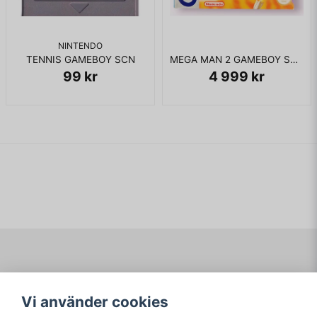
NINTENDO
TENNIS GAMEBOY SCN
MEGA MAN 2 GAMEBOY SCN
99 kr
4 999 kr
Navigering
Mitt konto
Vi använder cookies
Köpvillkor
Logga in
Om www.ARKAD.nu
Registrera dig