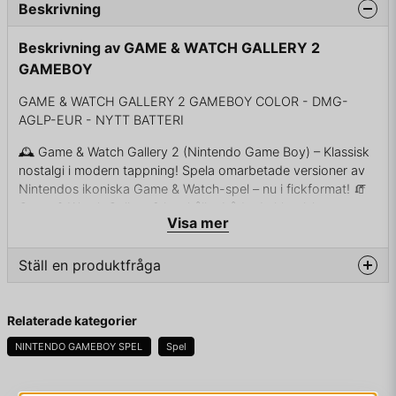
Beskrivning
Beskrivning av GAME & WATCH GALLERY 2
GAMEBOY
GAME & WATCH GALLERY 2 GAMEBOY COLOR - DMG-
AGLP-EUR - NYTT BATTERI
🕰️ Game & Watch Gallery 2 (Nintendo Game Boy) – Klassisk
nostalgi i modern tappning! Spela omarbetade versioner av
Nintendos ikoniska Game & Watch-spel – nu i fickformat! 🧯
Game & Watch Gallery 2 innehåller både de klassiska
Visa mer
originalversionerna och moderna tolkningar med Mario och
vänner. Perfekt för retroälskare och nya spelare som vill
uppleva Nintendos rötter!
Ställ en produktfråga
🎮 Plattform: Game Boy (och Game Boy Color)
📅 Släppdatum: 1998 (Europa) 🧠 Genre: Samling / Arkad
question
Fråga oss något om denna produkten...
👥 Antal spelare: 1
Relaterade kategorier
📦 Funktioner: Innehåller fem spel: Parachute, Helmet, Chef,
NINTENDO GAMEBOY SPEL
Spel
Vermin och Donkey Kong Spela i original- eller modern
version med Mario-karaktärer Lås upp extra innehåll genom
att samla stjärnor Perfekt pick-up-and-play-spel för alla