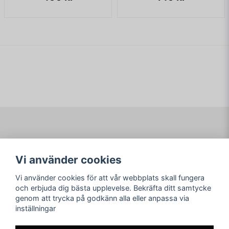
Navigering
Mitt konto
Vi använder cookies
Köpvillkor
Logga in
Om www.ARKAD.nu
Registrera dig
Vi använder cookies för att vår webbplats skall fungera
Glömt lösenord?
och erbjuda dig bästa upplevelse. Bekräfta ditt samtycke
genom att trycka på godkänn alla eller anpassa via
Sociala medier
arkad.nu
inställningar
Facebook
© Copyright 2026