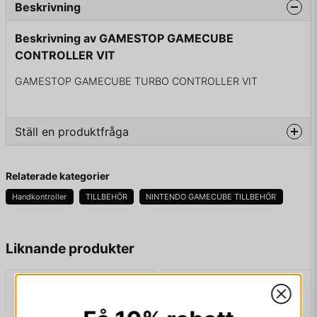
Beskrivning
Beskrivning av GAMESTOP GAMECUBE
CONTROLLER VIT
GAMESTOP GAMECUBE TURBO CONTROLLER VIT
Ställ en produktfråga
question
Fråga oss något om denna produkten...
Relaterade kategorier
Handkontroller
TILLBEHÖR
NINTENDO GAMECUBE TILLBEHÖR
name
Namn
Liknande produkter
email
Mejladress