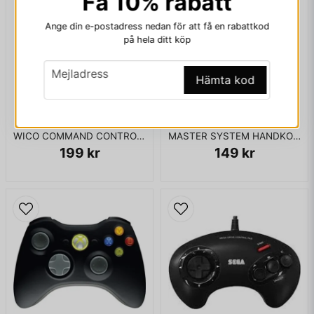
Få 10% rabatt
Ange din e-postadress nedan för att få en rabattkod
på hela ditt köp
Ja, ni får publicera min fråga
email
Mejladress
Hämta kod
WICO COMMAND CONTROL BATHANDLE JOYSTICK
MASTER SYSTEM HANDKONTROLL
199 kr
149 kr
Skicka fråga