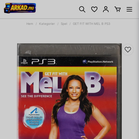
Hem
Kategorier
Spel
GET FIT WITH MEL B PS3