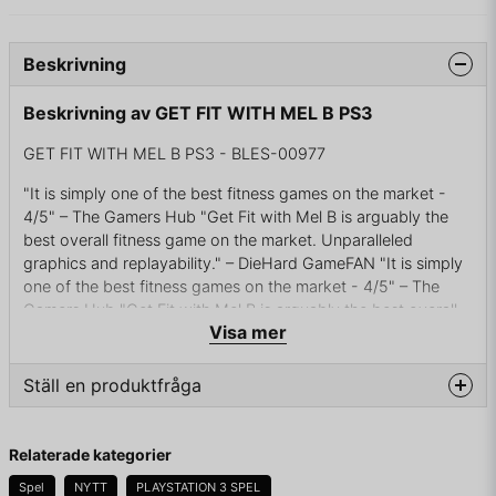
Beskrivning
Beskrivning av GET FIT WITH MEL B PS3
GET FIT WITH MEL B PS3 - BLES-00977
"It is simply one of the best fitness games on the market -
4/5" – The Gamers Hub "Get Fit with Mel B is arguably the
best overall fitness game on the market. Unparalleled
graphics and replayability." – DieHard GameFAN "It is simply
one of the best fitness games on the market - 4/5" – The
Gamers Hub "Get Fit with Mel B is arguably the best overall
Visa mer
fitness game on the market. Unparalleled graphics and
replayability." – DieHard GameFAN
Ställ en produktfråga
Mel B från Spice Girls hjälper oss att komma i form, i paketet
följer det även med ett träningsband. Kompatibelt med
question
PlayStation Move.
Fråga oss något om denna produkten...
Relaterade kategorier
Get ready for Hollywood style training with Mel B. Her
Spel
NYTT
PLAYSTATION 3 SPEL