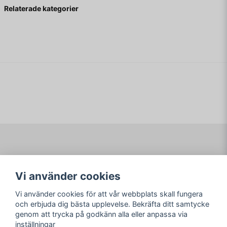
question
Fråga oss något om denna produkten...
Relaterade kategorier
name
Namn
email
Mejladress
Ja, ni får publicera min fråga
Navigering
Mitt konto
Vi använder cookies
Köpvillkor
Logga in
Om www.ARKAD.nu
Registrera dig
Vi använder cookies för att vår webbplats skall fungera
Glömt lösenord?
och erbjuda dig bästa upplevelse. Bekräfta ditt samtycke
genom att trycka på godkänn alla eller anpassa via
Sociala medier
arkad.nu
inställningar